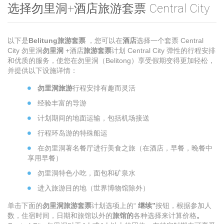
选择勿里洞+酒店旅游套票 Central City
以下是
Belitung旅游套票
，您可以在
酒店
选择一个套票 Central
City 勿里洞
勿里洞
+酒店
旅游套票
计划 Central City 弹性的行程安排
和优质的服务，使您在勿里洞（Belitong）享受假期变得更加轻松，
并提供以下设施详情：
勿里洞旅游
行程安排有趣而灵活
经验丰富的导游
计划期间的地面运输，包括机场接送
行程环岛游的特殊船运
在勿里洞著名餐厅进行美食之旅（在酒店，早餐，晚餐中
享用早餐）
勿里洞特色小吃，面包和矿泉水
进入旅游目的地（世界博物馆除外）
单击下面的
勿里洞旅游套票
计划选项上的“
继续”
按钮，根据参加人
数，住宿时间，日期和旅馆以外的
旅馆的
各种选择来计算价格
。