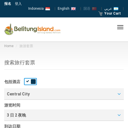
报名
登入
Indonesia
|
English
|
国语
|
عربي
|
Your Cart
Tog
navi
Home
旅游套票
搜索旅行套票
包括酒店
Central City
游览时间
3 日 2 夜晚
到达日期