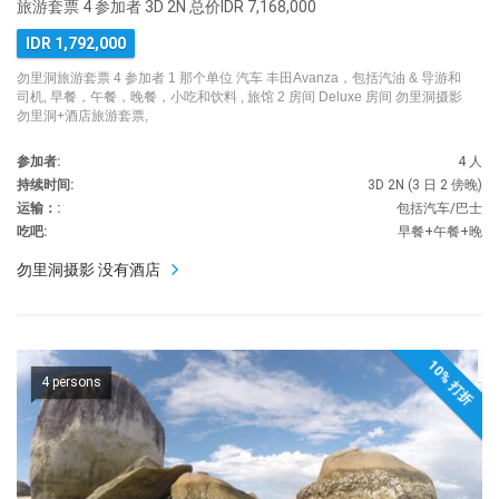
旅游套票 4 参加者 3D 2N 总价IDR 7,168,000
IDR 1,792,000
勿里洞旅游套票 4 参加者 1 那个单位 汽车 丰田Avanza，包括汽油 & 导游和
司机, 早餐，午餐，晚餐，小吃和饮料 , 旅馆 2 房间 Deluxe 房间 勿里洞摄影
勿里洞+酒店旅游套票,
参加者:
4 人
持续时间:
3D 2N (3 日 2 傍晚)
运输：:
包括汽车/巴士
吃吧:
早餐+午餐+晚
勿里洞摄影 没有酒店
10% 打折
4 persons