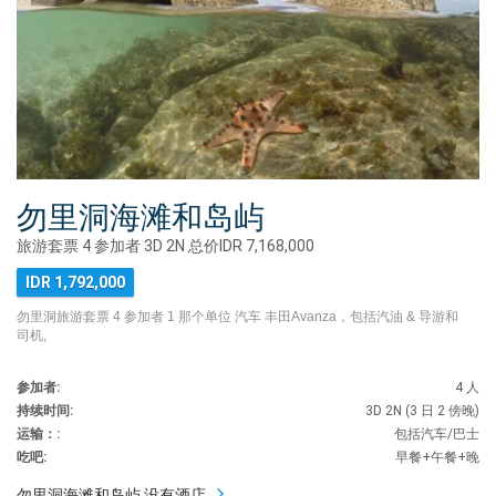
勿里洞海滩和岛屿
旅游套票 4 参加者 3D 2N 总价IDR 7,168,000
IDR 1,792,000
勿里洞旅游套票 4 参加者 1 那个单位 汽车 丰田Avanza，包括汽油 & 导游和
司机,
参加者:
4 人
持续时间:
3D 2N (3 日 2 傍晚)
运输：:
包括汽车/巴士
吃吧:
早餐+午餐+晚
勿里洞海滩和岛屿 没有酒店