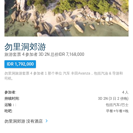
勿里洞郊游
旅游套票 4 参加者 3D 2N 总价IDR 7,168,000
IDR 1,792,000
勿里洞旅游套票 4 参加者 1 那个单位 汽车 丰田Avanza，包括汽油 & 导游和
司机,
参加者:
4 人
持续时间:
3D 2N (3 日 2 傍晚)
运输：:
包括汽车/巴士
吃吧:
早餐+午餐+晚
勿里洞郊游 没有酒店