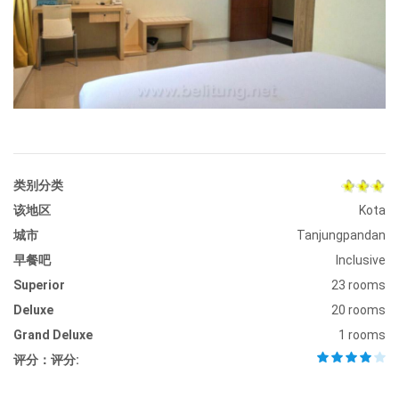
image #1
i
类别分类
该地区
Kota
城市
Tanjungpandan
早餐吧
Inclusive
Superior
23 rooms
Deluxe
20 rooms
Grand Deluxe
1 rooms
评分：评分: