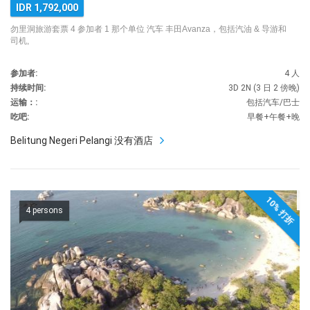
IDR 1,792,000
勿里洞旅游套票 4 参加者 1 那个单位 汽车 丰田Avanza，包括汽油 & 导游和
司机,
参加者:
4 人
持续时间:
3D 2N (3 日 2 傍晚)
运输：:
包括汽车/巴士
吃吧:
早餐+午餐+晚
Belitung Negeri Pelangi 没有酒店
10% 打折
4 persons