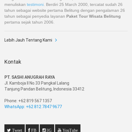
menuliskan
testimoni
. Berdiri 25 March 2000, tercatat sudah 26
tahun sebagai website pertama Belitung dengan pengalaman 26
tahun sebagai penyedia layanan
Paket Tour Wisata Belitung
pertama sejak tahun 2006.
Lebih Jauh Tentang Kami
Kontak
PT. SASHI ANUGRAH RAYA
Jl. Kamboja II No.33 Pangkal Lalang
Tanjung Pandan Belitung, Indonesia 33412
Phone: +62 819 567 1357
WhatsApp: +62 812 7847 9677
Tweet
FB
IG
YouTube