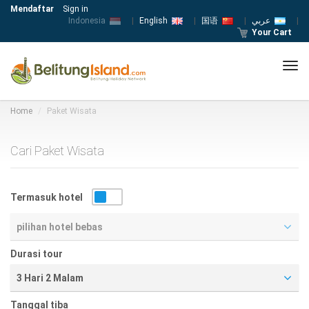
Mendaftar
Sign in
Indonesia
|
English
|
国语
|
عربي
|
Your Cart
Tog
navi
Home
Paket Wisata
Cari Paket Wisata
Termasuk hotel
pilihan hotel bebas
Durasi tour
3 Hari 2 Malam
Tanggal tiba