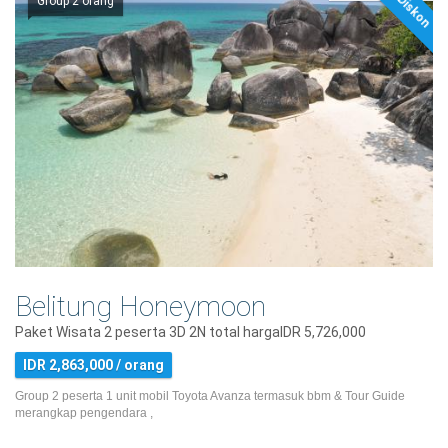
10% Diskon
Group 2 orang
Belitung Honeymoon
Paket Wisata 2 peserta 3D 2N total hargaIDR 5,726,000
IDR 2,863,000 / orang
Group 2 peserta 1 unit mobil Toyota Avanza termasuk bbm & Tour Guide
merangkap pengendara ,