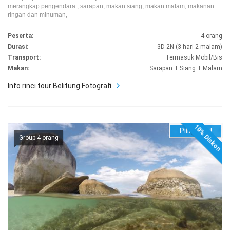
merangkap pengendara , sarapan, makan siang, makan malam, makanan
ringan dan minuman,
Peserta:
4 orang
Durasi:
3D 2N (3 hari 2 malam)
Transport:
Termasuk Mobil/Bis
Makan:
Sarapan + Siang + Malam
Info rinci tour Belitung Fotografi
10% Diskon
Pilih Hotel
Group 4 orang