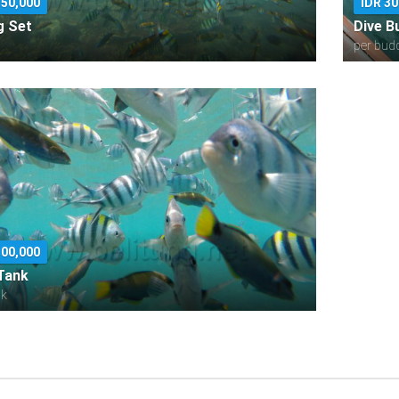
350,000
IDR 30
g Set
Dive B
per bud
100,000
Tank
nk