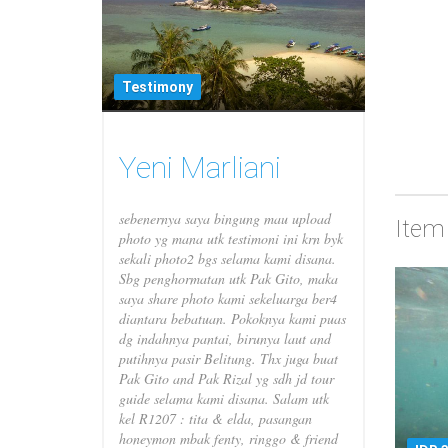
Testimony
Yeni Marliani
sebenernya saya bingung mau upload
Item
photo yg mana utk testimoni ini krn byk
sekali photo2 bgs selama kami disana.
Sbg penghormatan utk Pak Gito, maka
saya share photo kami sekeluarga ber4
diantara bebatuan. Pokoknya kami puas
dg indahnya pantai, birunya laut and
putihnya pasir Belitung. Thx juga buat
Pak Gito and Pak Rizal yg sdh jd tour
guide selama kami disana. Salam utk
kel R1207 : tita & elda, pasangan
honeymon mbak fenty, ringgo & friend