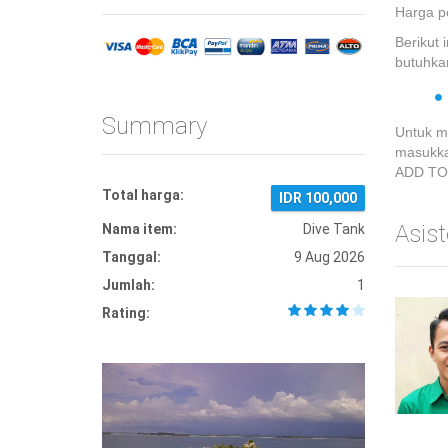
Harga per
Berikut 
butuhkan
Summary
Untuk 
masukkan
ADD TO
Total harga:
IDR 100,000
Asis
Nama item:
Dive Tank
Tanggal:
9 Aug 2026
Jumlah:
1
Rating: