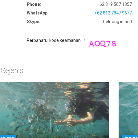
Phone:
+62 819 567 1357
WhatsApp:
+62 812 7847 9677
Skype:
belitung.island
Perbaharui kode keamanan
 Sejenis