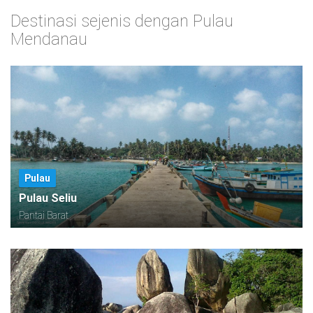
Destinasi sejenis dengan Pulau
Mendanau
Pulau
Pulau Seliu
Pantai Barat