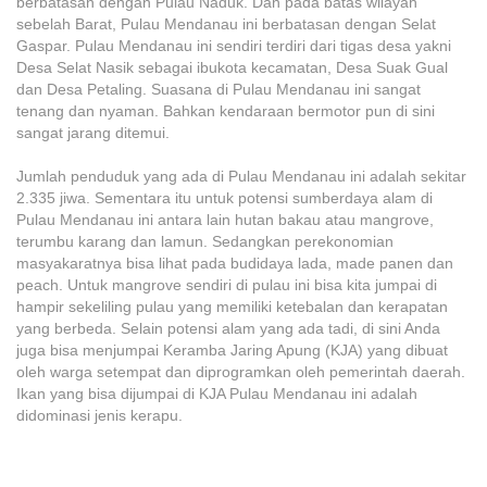
berbatasan dengan Pulau Naduk. Dan pada batas wilayah
sebelah Barat, Pulau Mendanau ini berbatasan dengan Selat
Gaspar. Pulau Mendanau ini sendiri terdiri dari tigas desa yakni
Desa Selat Nasik sebagai ibukota kecamatan, Desa Suak Gual
dan Desa Petaling. Suasana di Pulau Mendanau ini sangat
tenang dan nyaman. Bahkan kendaraan bermotor pun di sini
sangat jarang ditemui.
Jumlah penduduk yang ada di Pulau Mendanau ini adalah sekitar
2.335 jiwa. Sementara itu untuk potensi sumberdaya alam di
Pulau Mendanau ini antara lain hutan bakau atau mangrove,
terumbu karang dan lamun. Sedangkan perekonomian
masyakaratnya bisa lihat pada budidaya lada, made panen dan
peach. Untuk mangrove sendiri di pulau ini bisa kita jumpai di
hampir sekeliling pulau yang memiliki ketebalan dan kerapatan
yang berbeda. Selain potensi alam yang ada tadi, di sini Anda
juga bisa menjumpai Keramba Jaring Apung (KJA) yang dibuat
oleh warga setempat dan diprogramkan oleh pemerintah daerah.
Ikan yang bisa dijumpai di KJA Pulau Mendanau ini adalah
didominasi jenis kerapu.