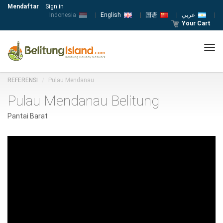
Mendaftar
Sign in
Indonesia
|
English
|
国语
|
عربي
|
Your Cart
Tog
navi
REFERENSI
Pulau Mendanau
Pulau Mendanau Belitung
Pantai Barat