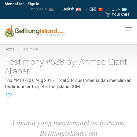
Mendaftar
Sign in
Indonesia
|
English
|
国语
|
عربي
|
Your Cart
Tog
navi
Home
Testimoni
Testimony #638 by: Ahmad Giant
Aljabar
Trip #P10730 6 Aug 2016. Total 544 customer sudah menuliskan
testimoni tentang BelitungIsland.COM
Liburan yang menyenangkan bersama
Belitungisland.com